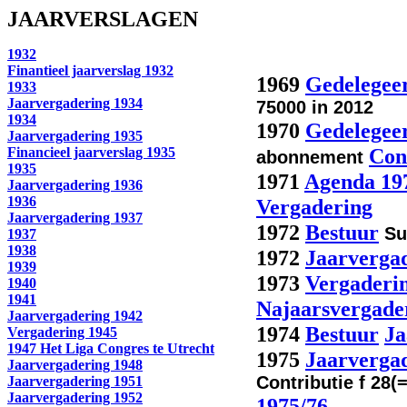
JAARVERSLAGEN
1932
Finantieel jaarverslag 1932
1969
Gedelegee
1933
Jaarvergadering 1934
75000 in 2012
1934
1970
Gedelegee
Jaarvergadering 1935
Con
Financieel jaarverslag 1935
abonnement
1935
1971
Agenda 19
Jaarvergadering 1936
1936
Vergadering
Jaarvergadering 1937
1972
Bestuur
Su
1937
1938
1972
Jaarverga
1939
1973
Vergaderi
1940
1941
Najaarsvergade
Jaarvergadering 1942
1974
Bestuur
Ja
Vergadering 1945
1947 Het Liga Congres te Utrecht
1975
Jaarverga
Jaarvergadering 1948
Contributie f 28(
Jaarvergadering 1951
Jaarvergadering 1952
1975/76