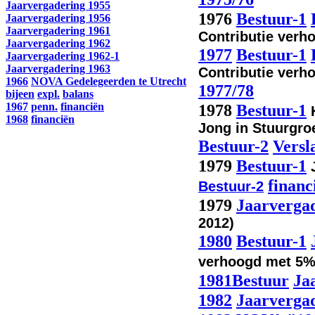
Jaarvergadering 1955
1976
Bestuur-1
Jaarvergadering 1956
Jaarvergadering 1961
Contributie verho
Jaarvergadering 1962
1977
Bestuur-1
Jaarvergadering 1962-1
Jaarvergadering 1963
Contributie verho
1966
NOVA Gedelegeerden te Utrecht
1977/78
bijeen
expl.
balans
1967
penn.
financiën
1978
Bestuur-1
K
1968
financiën
Jong in Stuurgro
Bestuur-2
Versl
1979
Bestuur-1
financ
Bestuur-2
1979
Jaarverga
2012)
1980
Bestuur-1
verhoogd met 5
1981
Bestuur
Ja
1982
Jaarverga