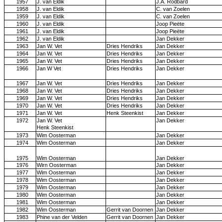
1957
J. van Eldik
J.A. Rodbard
1958
J. van Eldik
C. van Zoelen
1959
J. van Eldik
C. van Zoelen
1960
J. van Eldik
Joop Pieëte
1961
J. van Eldik
Joop Pieëte
1962
J. van Eldik
Jan Dekker
1963
Jan W. Vet
Dries Hendriks
Jan Dekker
1964
Jan W. Vet
Dries Hendriks
Jan Dekker
1965
Jan W. Vet
Dries Hendriks
Jan Dekker
1966
Jan W Vet
Dries Hendriks
Jan Dekker
1967
Jan W. Vet
Dries Hendriks
Jan Dekker
1968
Jan W. Vet
Dries Hendriks
Jan Dekker
1969
Jan W. Vet
Dries Hendriks
Jan Dekker
1970
Jan W. Vet
Dries Hendriks
Jan Dekker
1971
Jan W. Vet
Henk Steenkist
Jan Dekker
1972
Jan W. Vet
Jan Dekker
Henk Steenkist
1973
Wim Oosterman
Jan Dekker
1974
Wim Oosterman
Jan Dekker
1975
Wim Oosterman
Jan Dekker
1976
Wirn Oosterman
Jan Dekker
1977
Wim Oosterman
Jan Dekker
1978
Wim Oosterman
Jan Dekker
1979
Wim Oosterman
Jan Dekker
1980
Wim Oosterman
Jan Dekker
1981
Wim Oosterman
Jan Dekker
1982
Wim Oosterman
Gerrit van Doornen
Jan Dekker
1983
Phine van der Velden
Gerrit van Doornen
Jan Dekker