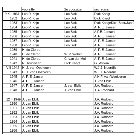
voorzitter
2e voorzitter
secretaris
19 XII 1931
Leo R. Krijn
Leo Blok
Dick Knegt
1932
Leo R. Krijn
Leo Blok
Dick Knegt
1933
Leo R. Krijn
Leo Blok
Dick Knegt/Dick Boer/Jan 
1934
Leo R. Krijn
Leo Blok
A. F. E. Jansen
1935
Leo R. Krijn
Leo Blok
A.F.Ë. Jansen
1936
Leo R. Krijn
Leo Blok
A. F. E. Jansen
1937
Leo R. Krijn
Leo Blok
A. F. E. Jansen
1938
Leo R. Krijn
Leo Blok
A. F. E. Jansen
1939
H. de Clercq
A. F. E. Jansen
1940
H. de Clercq
W. P. Weber
A. F. E. Jansen
1941
H. de Clercq
C. van der Mei
A. F. E. Jansen
1942
R. Teunissen
Dick Knegt
G. Verkaik
VIII 1942
H. J. van Oostveen
W.J.J. Noordijk
1943
H. J. van Oostveen
W.J.J. Noordijk
1945
A. F. E. Jansen
A.H.F. van Weelderen
1946
A. F. E. Jansen
J. van Eldik
1947
A. F. E. Jansen
J. van Eldik
J.A. Rodbard
1948
A. F. E. Jansen
J. van Eldik
J. A. Rodbard
12 II 1949
J. van Eldik
J.A. Rodbard
1950
J. van Eldik
J.A. Rodbard
1951
J. van Eldik
J.A. Rodbard
1952
J. van Eldik
J.A. Rodbard
1953
J. van Eldik
J.A. Rodbard
1954
J. van Eldik
J.A. Rodbard
1955
J. van Eldik
J.A. Rodbard
1956
J. van Eldik
J.A. Rodbard